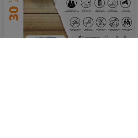
30
Ile aux castors
en savoir plus
Mairie