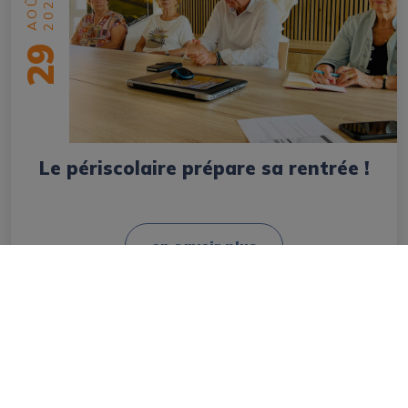
AOÛT
2025
29
Le périscolaire prépare sa rentrée !
en savoir plus