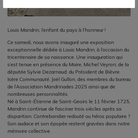
Louis Mandrin, l’enfant du pays à l’honneur !
Ce samedi, nous avons inauguré une exposition
exceptionnelle dédiée à Louis Mandrin, à l’occasion du
tricentenaire de sa naissance. Une inauguration qui
s’est tenue en présence du Maire, Michel Veyron; de la
députée Sylvie Dezarnaud; du Président de Bièvre
Isère Communauté, Joël Gullon, des membres du bureau
de l’Association Mandrinades 2025 ainsi que de
nombreuses personnalités.
Né à Saint-Étienne de Saint-Geoirs le 11 février 1725,
Mandrin continue de fasciner trois siècles après sa
disparition. Contrebandier redouté ou héros populaire ?
Son audace et son épopée restent gravées dans notre
mémoire collective.